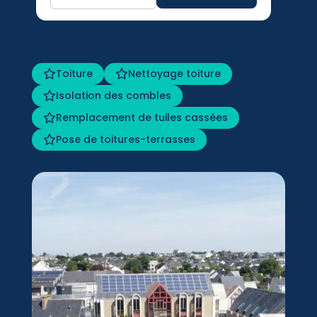
Toiture
Nettoyage toiture
Isolation des combles
Remplacement de tuiles cassées
Pose de toitures-terrasses