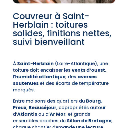
Couvreur à Saint-
Herblain : toitures
solides, finitions nettes,
suivi bienveillant
À
Saint-Herblain
(Loire-Atlantique), une
toiture doit encaisser les
vents d’ouest
,
l’
humidité atlantique
, des
averses
soutenues
et des écarts de température
marqués.
Entre maisons des quartiers du
Bourg
,
Preux
,
Beauséjour
, copropriétés autour
d’
Atlantis
ou d’
Ar Mor
, et grands
ensembles proches du
Sillon de Bretagne
,
chaque chantier demande une
lecture