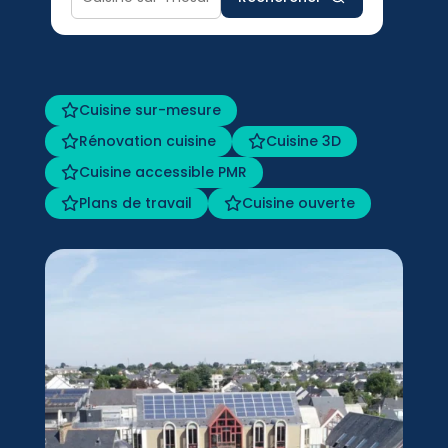
Cuisine sur-mesure
Rénovation cuisine
Cuisine 3D
Cuisine accessible PMR
Plans de travail
Cuisine ouverte