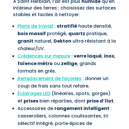
À Saint‑Herblain, l’air est plus
humide
qu’en
intérieur des terres ; choisissez des surfaces
stables et faciles à nettoyer.
Plans de travail
:
stratifié
haute densité,
bois massif
protégé,
quartz
pratique,
granit
naturel,
Dekton
ultra‑résistant à la
chaleur/UV.
Crédences sur mesure
:
verre laqué
,
inox
,
faïence métro
ou
zellige
, grands
formats en grès.
Remplacement de façades
: donner un
coup de frais sans tout refaire.
Éclairages LED
(linéaires, spots, gorges)
et
prises
bien réparties, dont
prise d’îlot
.
Accessoires de
rangement intelligent
:
casseroliers, colonnes coulissantes, tri
sélectif intégré, porte‑épices de