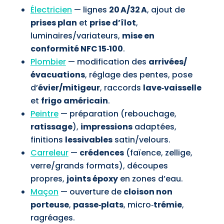
Électricien
— lignes
20 A/32 A
, ajout de
prises plan
et
prise d’îlot
,
luminaires/variateurs,
mise en
conformité NFC 15‑100
.
Plombier
— modification des
arrivées/
évacuations
, réglage des pentes, pose
d’
évier/mitigeur
, raccords
lave‑vaisselle
et
frigo américain
.
Peintre
— préparation (rebouchage,
ratissage
),
impressions
adaptées,
finitions
lessivables
satin/velours.
Carreleur
—
crédences
(faïence, zellige,
verre/grands formats), découpes
propres,
joints époxy
en zones d’eau.
Maçon
— ouverture de
cloison non
porteuse
,
passe‑plats
, micro‑
trémie
,
ragréages.