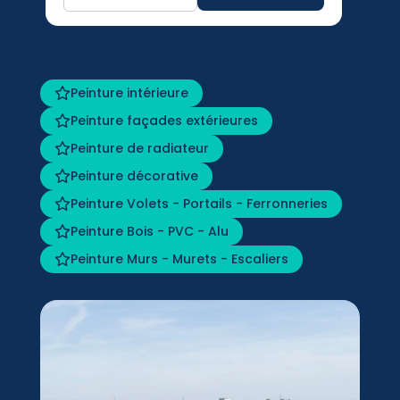
Peinture intérieure
Peinture façades extérieures
Peinture de radiateur
Peinture décorative
Peinture Volets - Portails - Ferronneries
Peinture Bois - PVC - Alu
Peinture Murs - Murets - Escaliers