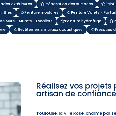
çades extérieures
Préparation des surfaces
Peint
linthes
Peinture moulures
Peinture Volets - Portai
ure Murs - Murets - Escaliers
Peinture hydrofuge
P
rie
Revêtements muraux acoustiques
Fresques 
Réalisez vos projets
artisan de confianc
Toulouse
, la Ville Rose, charme par 