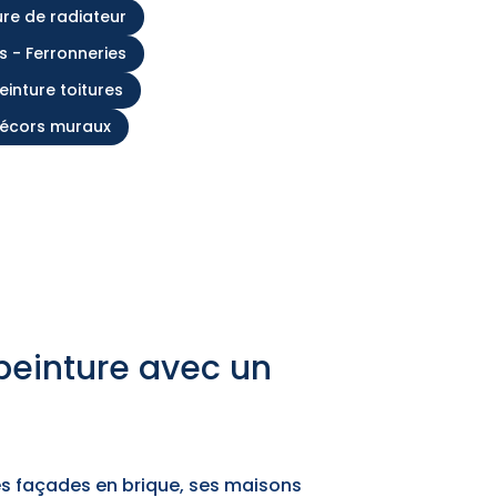
ure de radiateur
ls - Ferronneries
einture toitures
décors muraux
 peinture avec un
e
ses façades en brique, ses maisons