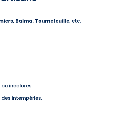
iers, Balma, Tournefeuille
, etc.
s ou incolores
 des intempéries.