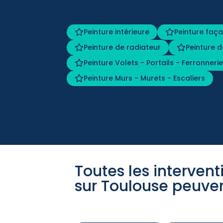
Peinture intérieure
Peinture faça
Peinture de radiateur
Peinture 
Peinture Volets - Portails - Ferronneri
Peinture Murs - Murets - Escaliers
Toutes les intervent
sur Toulouse peuven