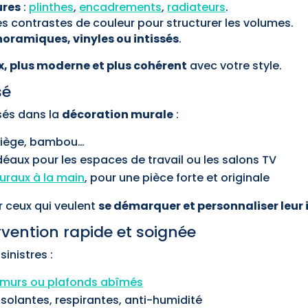
ures
:
plinthes
,
encadrements
,
radiateurs
.
s contrastes de couleur pour structurer les volumes.
oramiques, vinyles ou intissés
.
x, plus moderne et plus cohérent
avec votre style.
sé
sés dans la
décoration murale
:
, liège, bambou…
idéaux pour les espaces de travail ou les salons TV
uraux à la main
, pour une pièce forte et originale
r ceux qui veulent
se démarquer et personnaliser leur 
ervention rapide et soignée
inistres :
 murs ou plafonds abîmés
 isolantes, respirantes, anti-humidité