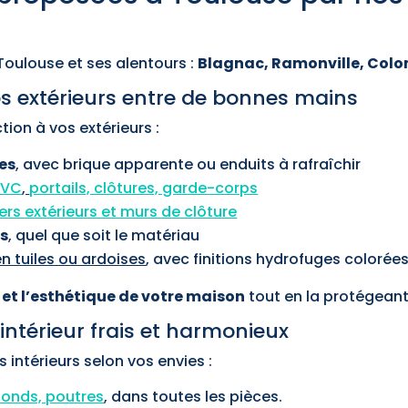
 Toulouse et ses alentours :
Blagnac, Ramonville, Colom
vos extérieurs entre de bonnes mains
ion à vos extérieurs :
es
, avec brique apparente ou enduits à rafraîchir
PVC
,
portails, clôtures, garde-corps
ers extérieurs et murs de clôture
es
, quel que soit le matériau
en tuiles ou ardoises
, avec finitions hydrofuges colorée
 et l’esthétique de votre maison
tout en la protégeant
 intérieur frais et harmonieux
intérieurs selon vos envies :
fonds, poutres
, dans toutes les pièces.