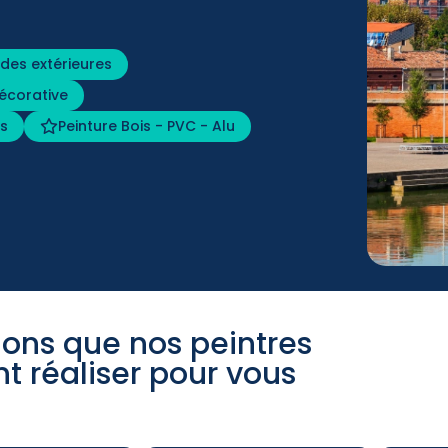
des extérieures
décorative
es
Peinture Bois - PVC - Alu
ions que nos peintres
t réaliser pour vous