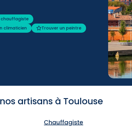
 chauffagiste
n climaticien
Trouver un peintre
 nos artisans à Toulouse
Chauffagiste