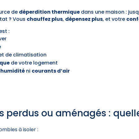
ource de
déperdition thermique
dans une maison : jus
ltat ? Vous
chauffez plus
,
dépensez plus
, et votre
conf
’est :
ver
é
t de climatisation
ique
de votre logement
s
humidité
ni
courants d’air
s perdus ou aménagés : quelle
mbles à isoler :