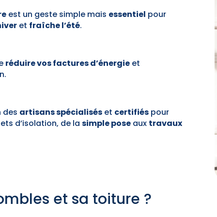
re
est un geste simple mais
essentiel
pour
hiver
et
fraîche l’été
.
de
réduire vos factures d’énergie
et
n.
n des
artisans spécialisés
et
certifiés
pour
s d’isolation, de la
simple pose
aux
travaux
ombles et sa toiture ?