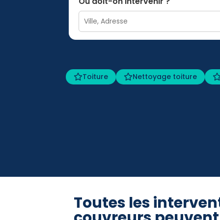
Où doit-on intervenir ?
Toiture
Nettoyage toiture
Toutes les interven
couvreurs peuvent 