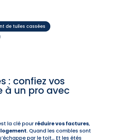
 de tuiles cassées
s : confiez vos
 à un pro avec
’est la clé pour
réduire vos factures
,
e logement
. Quand les combles sont
s’échappe par le toit… Et les étés