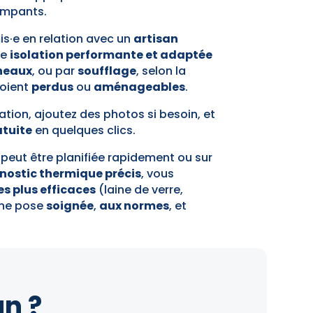
rampants.
is·e en relation avec un
artisan
ne
isolation performante et adaptée
neaux
, ou par
soufflage
, selon la
soient
perdus
ou
aménageables
.
ation, ajoutez des photos si besoin, et
atuite
en quelques clics.
n peut être planifiée rapidement ou sur
nostic thermique précis
, vous
es plus efficaces
(laine de verre,
 une pose
soignée
,
aux normes
, et
n ?