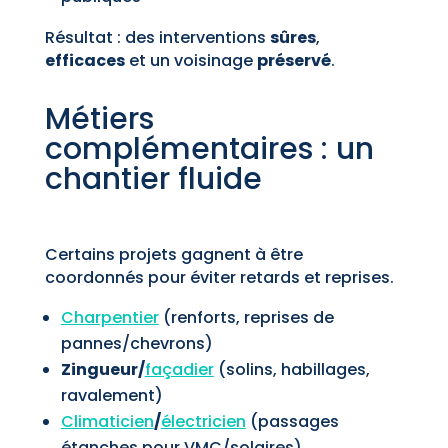
Résultat : des interventions
sûres
,
efficaces
et un voisinage
préservé
.
Métiers
complémentaires : un
chantier fluide
Certains projets gagnent à être
coordonnés pour éviter retards et reprises.
Charpentier
(renforts, reprises de
pannes/chevrons)
Zingueur/
façadier
(solins, habillages,
ravalement)
Climaticien
/
électricien
(passages
étanches pour VMC/solaires)