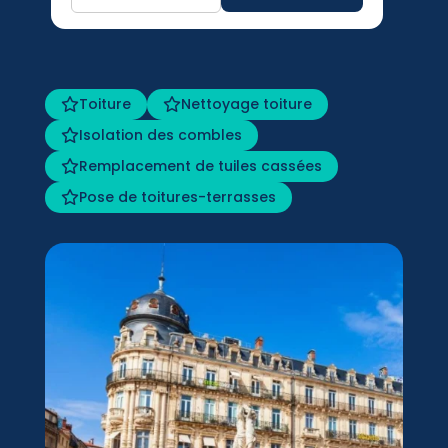
Toiture
Nettoyage toiture
Isolation des combles
Remplacement de tuiles cassées
Pose de toitures-terrasses