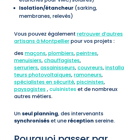
Isolation/étancheur
(sarking,
membranes, relevés)
Vous pouvez également
retrouver d’autres
artisans à Montpellier
pour vos projets :
des
maçons
,
plombiers
,
peintres
,
menuisiers
,
chauffagistes
,
serruriers
,
assainisseurs
,
couvreurs
,
installa
teurs photovoltaïques
,
ramoneurs
,
spécialistes en sécurité
,
piscinistes
,
paysagistes
,
cuisinistes
et de nombreux
autres métiers.
Un
seul planning
, des intervenants
synchronisés
et une
réception
sereine.
Pourquoi passer par