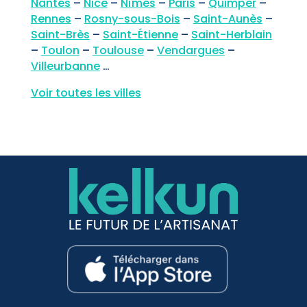
Nantes
–
Nic
e
–
Nîmes
–
Paris
–
Quimper
–
Rennes
–
Rosny-sous-Bois
–
Saint-Aunès
–
Saint-Brès
–
Saint-Étienne
–
Saint-Herblain
–
Toulon
–
Toulouse
–
Vendargues
–
Villeurbanne
…
Voir toutes les villes