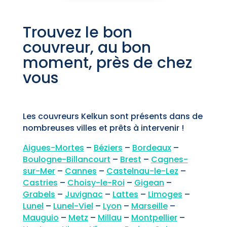
Trouvez le bon
couvreur, au bon
moment, près de chez
vous
Les couvreurs Kelkun sont présents dans de
nombreuses villes et prêts à intervenir !
Aigues-Mortes
–
Béziers
–
Bordeaux
–
Boulogne-Billancourt
–
Brest
–
Cagnes-
sur-Mer
–
Cannes
–
Castelnau-le-Lez
–
Castries
–
Choisy-le-Roi
–
Gigean
–
Grabels
–
Juvignac
–
Lattes
–
Limoges
–
Lunel
–
Lunel-Viel
–
Lyon
–
Marseille
–
Mauguio
–
Metz
–
Millau
–
Montpellier
–