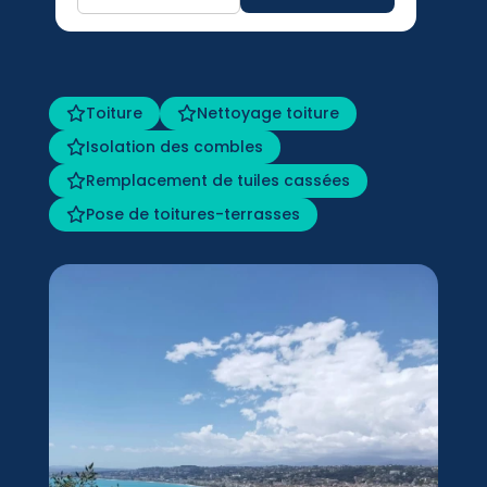
Toiture
Nettoyage toiture
Isolation des combles
Remplacement de tuiles cassées
Pose de toitures-terrasses