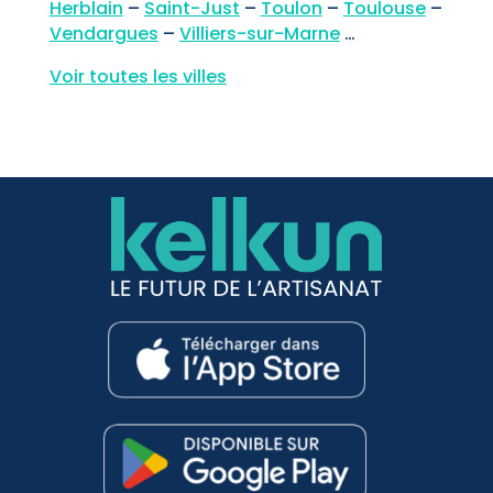
Herblain
–
Saint-Just
–
Toulon
–
Toulouse
–
Vendargues
–
Villiers-sur-Marne
…
Voir toutes les villes