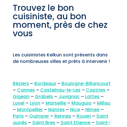
Trouvez le bon
cuisiniste, au bon
moment, près de chez
vous
Les cuisinistes Kelkun sont présents dans
de nombreuses villes et prêts à intervenir !
Béziers
–
Bordeaux
–
Boulogne-Billancourt
–
Cannes
–
Castelnau-le-Lez
–
Castries
–
Gigean
–
Grabels
–
Juvignac
–
Lattes
–
Lunel
–
Lyon
–
Marseille
–
Mauguio
–
Millau
–
Montpellier
–
Nantes
–
Nice
–
Nimes
–
Paris
–
Quimper
–
Rennes
–
Rouen
–
Saint
aunès
–
Saint Bres
–
Saint Etienne
–
Saint-