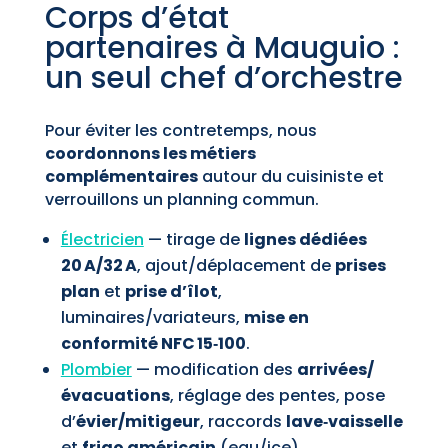
Corps d’état
partenaires à Mauguio :
un seul chef d’orchestre
Pour éviter les contretemps, nous
coordonnons les métiers
complémentaires
autour du cuisiniste et
verrouillons un planning commun.
Électricien
— tirage de
lignes dédiées
20 A/32 A
, ajout/déplacement de
prises
plan
et
prise d’îlot
,
luminaires/variateurs,
mise en
conformité NFC 15‑100
.
Plombier
— modification des
arrivées/
évacuations
, réglage des pentes, pose
d’
évier/mitigeur
, raccords
lave‑vaisselle
et
frigo américain
(eau/ice).