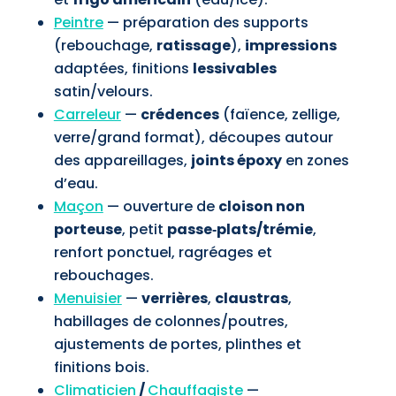
Peintre
— préparation des supports
(rebouchage,
ratissage
),
impressions
adaptées, finitions
lessivables
satin/velours.
Carreleur
—
crédences
(faïence, zellige,
verre/grand format), découpes autour
des appareillages,
joints époxy
en zones
d’eau.
Maçon
— ouverture de
cloison non
porteuse
, petit
passe‑plats/trémie
,
renfort ponctuel, ragréages et
rebouchages.
Menuisier
—
verrières
,
claustras
,
habillages de colonnes/poutres,
ajustements de portes, plinthes et
finitions bois.
Climaticien
/
Chauffagiste
—