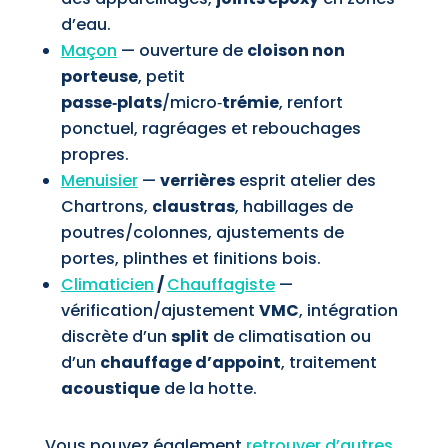
d’eau.
Maçon
— ouverture de
cloison non
porteuse
, petit
passe‑plats
/micro‑
trémie
, renfort
ponctuel, ragréages et rebouchages
propres.
Menuisier
—
verrières
esprit atelier des
Chartrons,
claustras
, habillages de
poutres/colonnes, ajustements de
portes, plinthes et finitions bois.
Climaticien
/
Chauffagiste
—
vérification/ajustement
VMC
, intégration
discrète d’un
split
de climatisation ou
d’un
chauffage d’appoint
, traitement
acoustique
de la hotte.
Vous pouvez également
retrouver d’autres