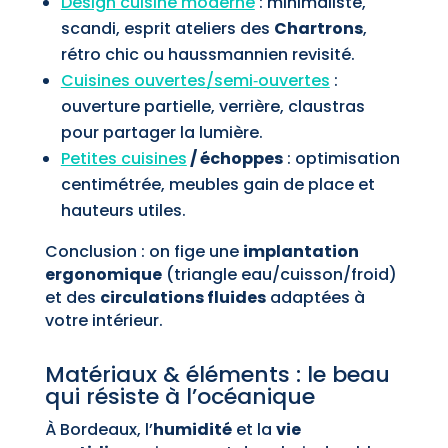
Design cuisine moderne
: minimaliste,
scandi, esprit ateliers des
Chartrons
,
rétro chic ou haussmannien revisité.
Cuisines ouvertes/semi‑ouvertes
:
ouverture partielle, verrière, claustras
pour partager la lumière.
Petites cuisines
/ échoppes
: optimisation
centimétrée, meubles gain de place et
hauteurs utiles.
Conclusion : on fige une
implantation
ergonomique
(triangle eau/cuisson/froid)
et des
circulations fluides
adaptées à
votre intérieur.
Matériaux & éléments : le beau
qui résiste à l’océanique
À Bordeaux, l’
humidité
et la
vie