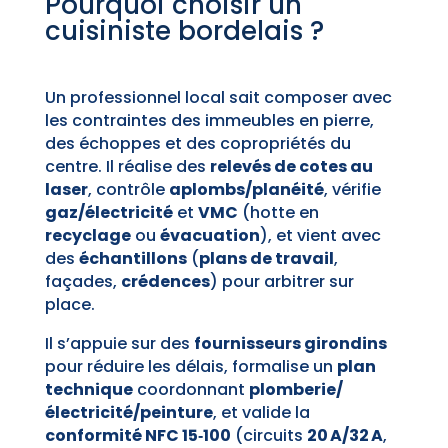
Pourquoi choisir un
cuisiniste bordelais ?
Un professionnel local sait composer avec
les contraintes des immeubles en pierre,
des échoppes et des copropriétés du
centre. Il réalise des
relevés de cotes au
laser
, contrôle
aplombs/planéité
, vérifie
gaz/électricité
et
VMC
(hotte en
recyclage
ou
évacuation
), et vient avec
des
échantillons
(
plans de travail
,
façades,
crédences
) pour arbitrer sur
place.
Il s’appuie sur des
fournisseurs girondins
pour réduire les délais, formalise un
plan
technique
coordonnant
plomberie/
électricité/peinture
, et valide la
conformité NFC 15‑100
(circuits
20 A/32 A
,