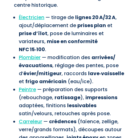
centre historique.
Électricien
— tirage de
lignes 20 A/32 A
,
ajout/déplacement de
prises plan
et
prise d’îlot
, pose de luminaires et
variateurs,
mise en conformité
NFC 15‑100
.
Plombier
— modification des
arrivées/
évacuations
, réglage des pentes, pose
d’
évier/mitigeur
, raccords
lave‑vaisselle
et
frigo américain
(eau/ice).
Peintre
— préparation des supports
(rebouchage,
ratissage
),
impressions
adaptées, finitions
lessivables
satin/velours, retouches après pose.
Carreleur
—
crédences
(faïence, zellige,
verre/grands formats), découpes autour
des appareillages,
joints époxy
en zones