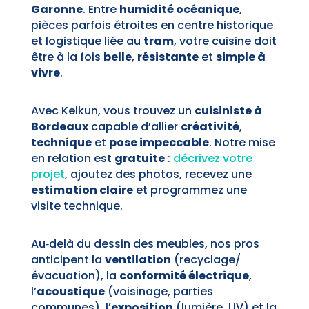
Garonne
. Entre
humidité océanique
,
pièces parfois étroites en centre historique
et logistique liée au
tram
, votre cuisine doit
être à la fois
belle
,
résistante
et
simple à
vivre
.
Avec Kelkun, vous trouvez un
cuisiniste à
Bordeaux
capable d’allier
créativité
,
technique
et
pose impeccable
. Notre mise
en relation est
gratuite
:
décrivez votre
projet
, ajoutez des photos, recevez une
estimation claire
et programmez une
visite technique.
Au‑delà du dessin des meubles, nos pros
anticipent la
ventilation
(recyclage/
évacuation), la
conformité électrique
,
l’
acoustique
(voisinage, parties
communes), l’
exposition
(lumière, UV) et la