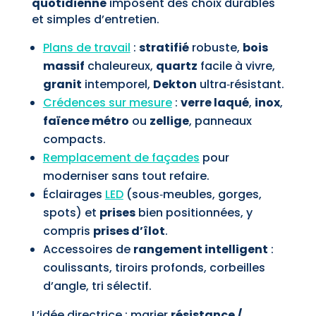
quotidienne
imposent des choix durables
et simples d’entretien.
Plans de travail
:
stratifié
robuste,
bois
massif
chaleureux,
quartz
facile à vivre,
granit
intemporel,
Dekton
ultra‑résistant.
Crédences sur mesure
:
verre laqué
,
inox
,
faïence métro
ou
zellige
, panneaux
compacts.
Remplacement de façades
pour
moderniser sans tout refaire.
Éclairages
LED
(sous‑meubles, gorges,
spots) et
prises
bien positionnées, y
compris
prises d’îlot
.
Accessoires de
rangement intelligent
:
coulissants, tiroirs profonds, corbeilles
d’angle, tri sélectif.
L’idée directrice : marier
résistance /