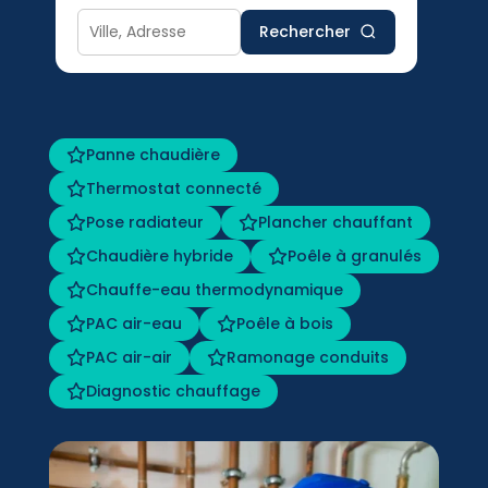
Rechercher
Panne chaudière
Thermostat connecté
Pose radiateur
Plancher chauffant
Chaudière hybride
Poêle à granulés
Chauffe-eau thermodynamique
PAC air-eau
Poêle à bois
PAC air-air
Ramonage conduits
Diagnostic chauffage