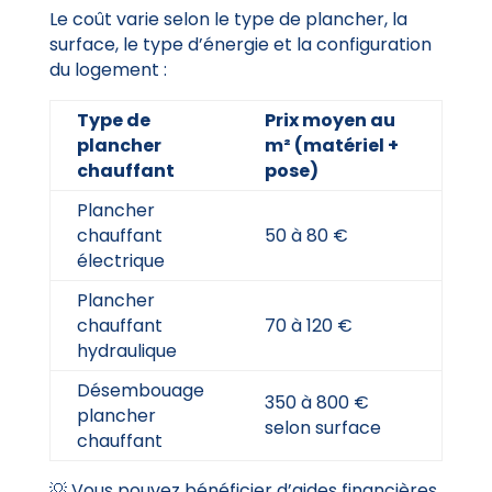
Le coût varie selon le type de plancher, la
surface, le type d’énergie et la configuration
du logement :
Type de
Prix moyen au
plancher
m² (matériel +
chauffant
pose)
Plancher
chauffant
50 à 80 €
électrique
Plancher
chauffant
70 à 120 €
hydraulique
Désembouage
350 à 800 €
plancher
selon surface
chauffant
💡 Vous pouvez bénéficier d’aides financières