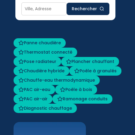
Rechercher
Panne chaudière
Thermostat connecté
Pose radiateur
Plancher chauffant
Chaudière hybride
Poêle à granulés
Chauffe-eau thermodynamique
PAC air-eau
Poêle à bois
PAC air-air
Ramonage conduits
Diagnostic chauffage