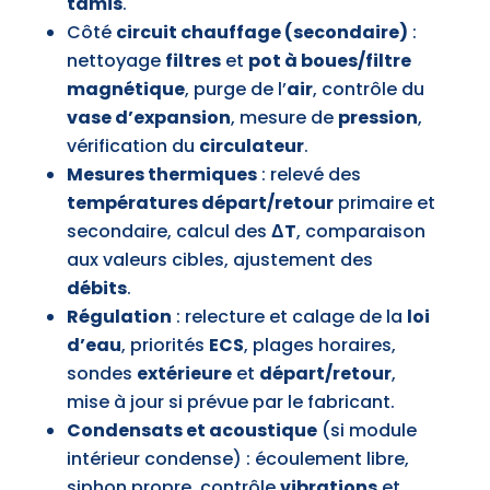
tamis
.
Côté
circuit chauffage (secondaire)
:
nettoyage
filtres
et
pot à boues/filtre
magnétique
, purge de l’
air
, contrôle du
vase d’expansion
, mesure de
pression
,
vérification du
circulateur
.
Mesures thermiques
: relevé des
températures départ/retour
primaire et
secondaire, calcul des
ΔT
, comparaison
aux valeurs cibles, ajustement des
débits
.
Régulation
: relecture et calage de la
loi
d’eau
, priorités
ECS
, plages horaires,
sondes
extérieure
et
départ/retour
,
mise à jour si prévue par le fabricant.
Condensats et acoustique
(si module
intérieur condense) : écoulement libre,
siphon propre, contrôle
vibrations
et