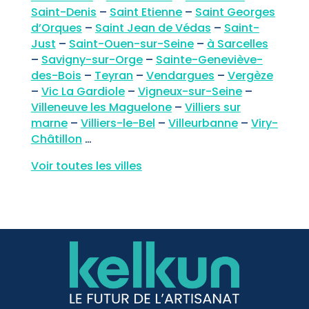
Saint-Denis
–
Saint Etienne
–
Saint Georges
d’Orques
–
Saint Jean de Védas
–
Saint-
Just
–
Saint-Ouen-sur-Seine
–
à Sarcelles
–
Savigny-sur-Orge
–
Sainte-Geneviève-
des-Bois
–
Teyran
–
Vendargues
–
Vergèze
–
Vic La Gardiole
–
Vigneux-sur-Seine
–
Villeneuve les Maguelone
–
Villiers sur
marne
–
Villiers-le-Bel
–
Villeurbanne
–
Viry-
Châtillon
…
Voir toutes les villes