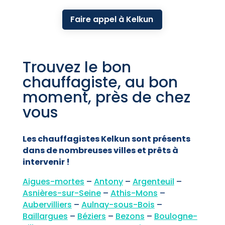
Faire appel à Kelkun
Trouvez le bon
chauffagiste, au bon
moment, près de chez
vous
Les chauffagistes Kelkun sont présents
dans de nombreuses villes et prêts à
intervenir !
Aigues-mortes
–
Antony
–
Argenteuil
–
Asnières-sur-Seine
–
Athis-Mons
–
Aubervilliers
–
Aulnay-sous-Bois
–
Baillargues
–
Béziers
–
Bezons
–
Boulogne-