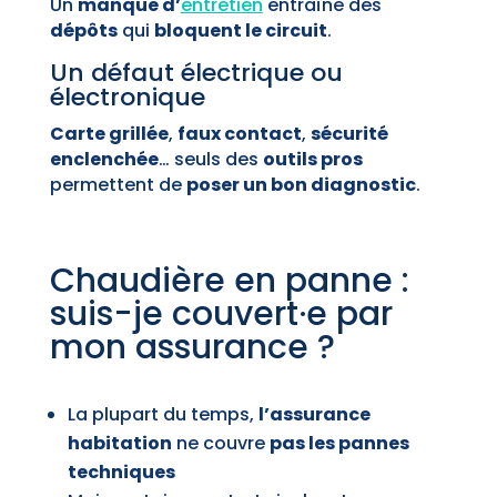
Un
manque d’
entretien
entraîne des
dépôts
qui
bloquent le circuit
.
Un défaut électrique ou
électronique
Carte grillée
,
faux contact
,
sécurité
enclenchée
… seuls des
outils pros
permettent de
poser un bon diagnostic
.
Chaudière en panne :
suis-je couvert·e par
mon assurance ?
La plupart du temps,
l’assurance
habitation
ne couvre
pas les pannes
techniques