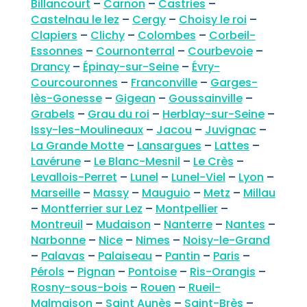
Billancourt
–
Carnon
–
Castries
–
Castelnau le lez
–
Cergy
–
Choisy le roi
–
Clapiers
–
Clichy
–
Colombes
–
Corbeil-
Essonnes
–
Cournonterral
–
Courbevoie
–
Drancy
–
Épinay-sur-Seine
–
Évry-
Courcouronnes
–
Franconville
–
Garges-
lès-Gonesse
–
Gigean
–
Goussainville
–
Grabels
–
Grau du roi
–
Herblay-sur-Seine
–
Issy-les-Moulineaux
–
Jacou
–
Juvignac
–
La Grande Motte
–
Lansargues
–
Lattes
–
Lavérune
–
Le Blanc-Mesnil
–
Le Crès
–
Levallois-Perret
–
Lunel
–
Lunel-Viel
–
Lyon
–
Marseille
–
Massy
–
Mauguio
–
Metz
–
Millau
–
Montferrier sur Lez
–
Montpellier
–
Montreuil
–
Mudaison
–
Nanterre
–
Nantes
–
Narbonne
–
Nice
–
Nimes
–
Noisy-le-Grand
–
Palavas
–
Palaiseau
–
Pantin
–
Paris
–
Pérols
–
Pignan
–
Pontoise
–
Ris-Orangis
–
Rosny-sous-bois
–
Rouen
–
Rueil-
Malmaison
–
Saint Aunès
–
Saint-Brès
–