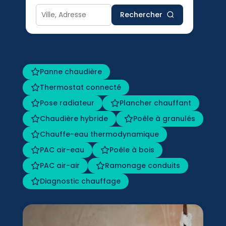
Rechercher
Panne chaudière
Thermostat connecté
Pose radiateur
Plancher chauffant
Chaudière hybride
Poêle à granulés
Chauffe-eau thermodynamique
PAC air-eau
Poêle à bois
PAC air-air
Ramonage conduits
Diagnostic chauffage