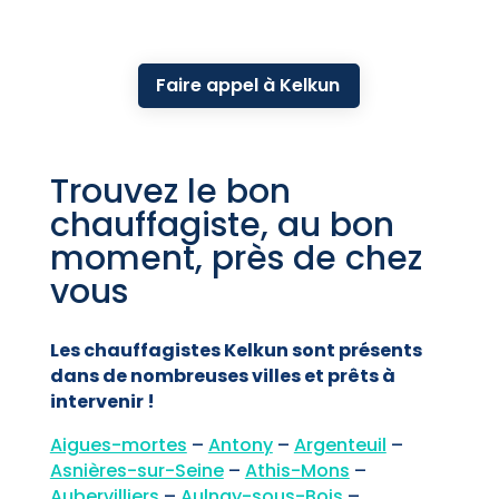
Faire appel à Kelkun
Trouvez le bon
chauffagiste, au bon
moment, près de chez
vous
Les chauffagistes Kelkun sont présents
dans de nombreuses villes et prêts à
intervenir !
Aigues-mortes
–
Antony
–
Argenteuil
–
Asnières-sur-Seine
–
Athis-Mons
–
Aubervilliers
–
Aulnay-sous-Bois
–