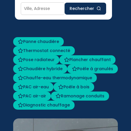
Rechercher
Panne chaudière
Thermostat connecté
Pose radiateur
Plancher chauffant
Chaudière hybride
Poêle à granulés
Chauffe-eau thermodynamique
PAC air-eau
Poêle à bois
PAC air-air
Ramonage conduits
Diagnostic chauffage