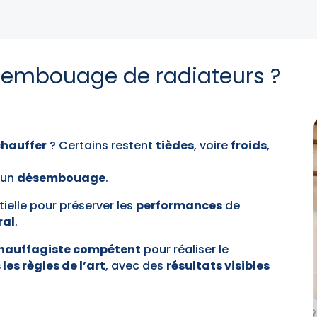
ésembouage de radiateurs ?
chauffer
? Certains restent
tièdes
, voire
froids
,
 un
désembouage
.
ielle pour préserver les
performances
de
ral
.
hauffagiste compétent
pour réaliser le
les règles de l’art
, avec des
résultats visibles