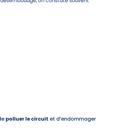
ès désembouage, on constate souvent
 de
polluer le circuit
et d’endommager