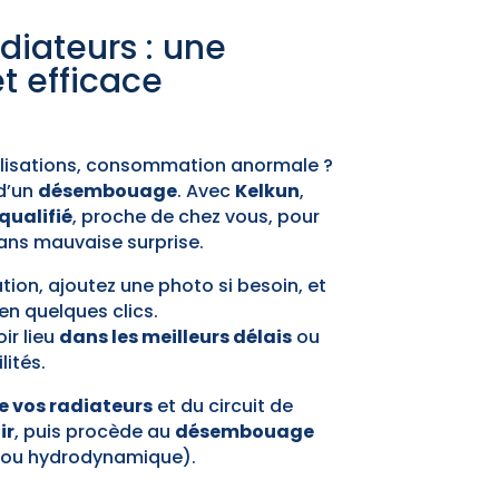
iateurs : une
t efficace
nalisations, consommation anormale ?
 d’un
désembouage
. Avec
Kelkun
,
qualifié
, proche de chez vous, pour
sans mauvaise surprise.
ation, ajoutez une photo si besoin, et
en quelques clics.
ir lieu
dans les meilleurs délais
ou
lités.
de vos radiateurs
et du circuit de
ir
, puis procède au
désembouage
 ou hydrodynamique).