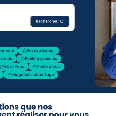
Rechercher
onnecté
Pose radiateur
ybride
Poêle à granulés
PAC air-eau
Poêle à bois
Diagnostic chauffage
tions que nos
ent réaliser pour vous