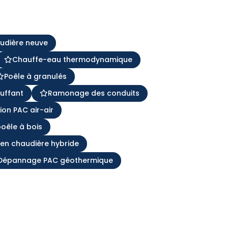
audière neuve
Chauffe-eau thermodynamique
Poêle à granulés
uffant
Ramonage des conduits
tion PAC air-air
poêle à bois
ien chaudière hybride
Dépannage PAC géothermique