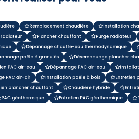
audière
Remplacement chaudière
Installation ch
 radiateur
Plancher chauffant
Purge radiateur
mique
Dépannage chauffe-eau thermodynamique
pannage poêle à granulés
Désembouage plancher cha
tien PAC air-eau
Dépannage PAC air-eau
Installa
e PAC air-air
Installation poêle à bois
Entretien 
tien plancher chauffant
Chaudière hybride
Entret
PAC géothermique
Entretien PAC géothermique