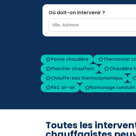
Où doit-on intervenir ?
Panne chaudière
Thermostat c
Plancher chauffant
Chaudière h
Chauffe-eau thermodynamique
PAC air-air
Ramonage conduits
Toutes les interven
chauffagistes peuv