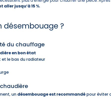
écessitent plus d’énergie pour chauffer une pièce. Apr
aller jusqu’à 15 %
.
 un désembouage ?
cité du chauffage
dière en bon état
 et le bas du radiateur
purge
 chaudière
ement, un
désembouage est recommandé
pour éviter