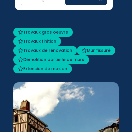
Travaux gros oeuvre
Travaux finition
Travaux de rénovation
Mur fissuré
Démolition partielle de murs
Extension de maison