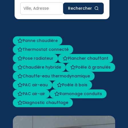
Rechercher
Panne chaudière
Thermostat connecté
Pose radiateur
Plancher chauffant
Chaudière hybride
Poêle à granulés
Chauffe-eau thermodynamique
PAC air-eau
Poêle à bois
PAC air-air
Ramonage conduits
Diagnostic chauffage