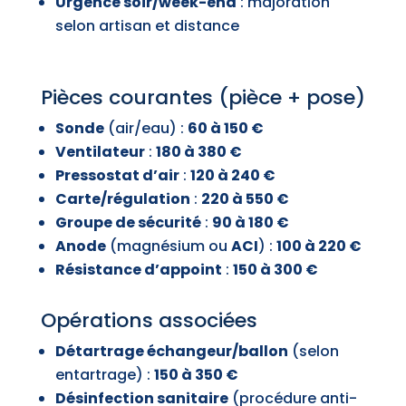
Urgence soir/week-end
: majoration
selon artisan et distance
Pièces courantes (pièce + pose)
Sonde
(air/eau) :
60 à 150 €
Ventilateur
:
180 à 380 €
Pressostat d’air
:
120 à 240 €
Carte/régulation
:
220 à 550 €
Groupe de sécurité
:
90 à 180 €
Anode
(magnésium ou
ACI
) :
100 à 220 €
Résistance d’appoint
:
150 à 300 €
Opérations associées
Détartrage échangeur/ballon
(selon
entartrage) :
150 à 350 €
Désinfection sanitaire
(procédure anti-