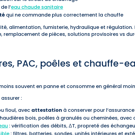
de l’
eau chaude sanitaire
té
qui ne commande plus correctement la chauffe
ité, alimentation, fumisterie, hydraulique et régulation. 
e, remplacement de pièces, solutions provisoires vs dur
res, PAC, poêles et chauffe-e
moins souvent en panne et consomme en général moin
assurer :
u fioul, avec
attestation
à conserver pour l’assurance 
chaudières bois, poêles à granulés ou cheminées, avec 
-eau
: vérification des débits, ΔT, propreté des échange
sible
: filtres, batteries, sondes, unités intérieures et ext