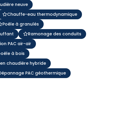
audière neuve
Chauffe-eau thermodynamique
Poêle à granulés
uffant
Ramonage des conduits
tion PAC air-air
poêle à bois
ien chaudière hybride
Dépannage PAC géothermique