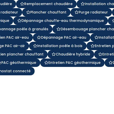
audière
Remplacement chaudière
Installation ch
 radiateur
Plancher chauffant
Purge radiateur
mique
Dépannage chauffe-eau thermodynamique
pannage poêle à granulés
Désembouage plancher cha
tien PAC air-eau
Dépannage PAC air-eau
Installa
e PAC air-air
Installation poêle à bois
Entretien 
tien plancher chauffant
Chaudière hybride
Entret
PAC géothermique
Entretien PAC géothermique
mostat connecté