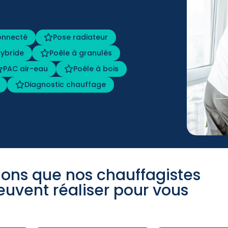
onnecté
Pose radiateur
ybride
Poêle à granulés
PAC air-eau
Poêle à bois
Diagnostic chauffage
tions que nos chauffagistes
euvent réaliser pour vous