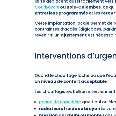
Ils se déplacent aussi facilement vers
Courbevoie
ou Bois-Colombes
, ce qu
entretiens programmés
et les
retour
Cette implantation locale permet de
r
contraintes d’accès (digicodes, parkin
revenir si un
ajustement
est nécessair
Interventions d’urgenc
Quand le chauffage lâche ou que l’eau 
un
niveau de confort acceptable
.
Les chauffagistes Kelkun interviennen
panne de chaudière
gaz, fioul ou éle
radiateurs froids ou bruyants
, zon
pression qui chute ou monte
sans r