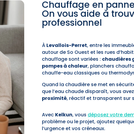
Chauffage en panne 
On vous aide à trouv
professionnel
À
Levallois-Perret
, entre les immeubl
autour de So Ouest et les rues d’habit
chauffage sont variées :
chaudières g
pompes à chaleur
, planchers chauffa
chauffe-eau classiques ou thermody
Quand la chaudière se met en sécurité
que l’eau chaude disparaît, vous ave
proximité
, réactif et transparent sur s
Avec
Kelkun
, vous
déposez votre dem
problème ou le projet, ajoutez quelque
l’urgence et vos créneaux.