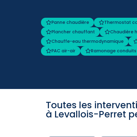
Panne chaudière
Thermostat c
Plancher chauffant
Chaudière h
Chauffe-eau thermodynamique
PAC air-air
Ramonage conduits
Toutes les interven
à Levallois-Perret p