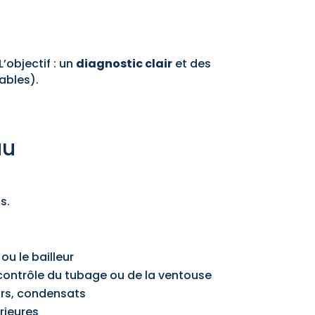
L’objectif : un
diagnostic clair
et des
ables).
au
s.
ou le bailleur
contrôle du tubage ou de la ventouse
urs, condensats
érieures