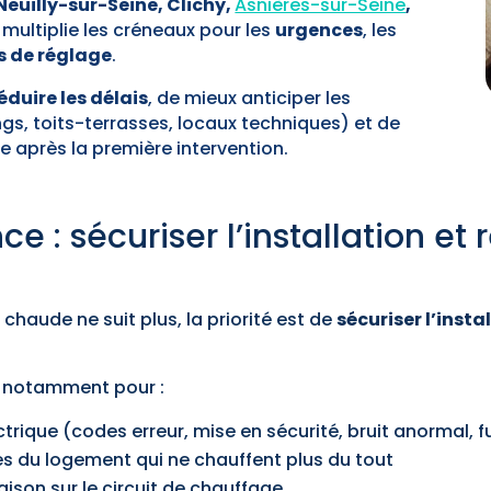
Neuilly-sur-Seine, Clichy,
Asnières-sur-Seine
,
i multiplie les créneaux pour les
urgences
, les
s de réglage
.
éduire les délais
, de mieux anticiper les
gs, toits-terrasses, locaux techniques) et de
e après la première intervention.
e : sécuriser l’installation et r
chaude ne suit plus, la priorité est de
sécuriser l’insta
t notamment pour :
ctrique (codes erreur, mise en sécurité, bruit anormal, f
es du logement qui ne chauffent plus du tout
aison sur le circuit de chauffage