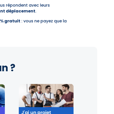
us répondent avec leurs
ant déplacement
.
 % gratuit
: vous ne payez que la
n ?