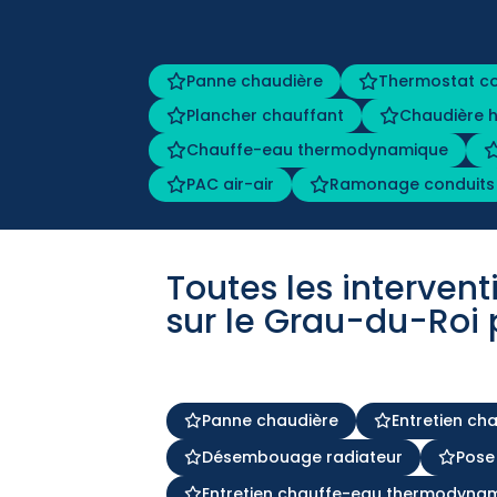
Panne chaudière
Thermostat c
Plancher chauffant
Chaudière h
Chauffe-eau thermodynamique
PAC air-air
Ramonage conduits
Toutes les interven
sur le Grau-du-Roi 
Panne chaudière
Entretien ch
Désembouage radiateur
Pose
Entretien chauffe-eau thermodyna