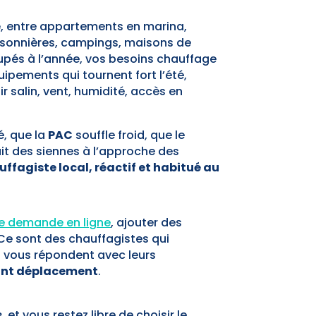
e
, entre appartements en marina,
isonnières, campings, maisons de
pés à l’année, vos besoins chauffage
ipements qui tournent fort l’été,
r salin, vent, humidité, accès en
é, que la
PAC
souffle froid, que le
it des siennes à l’approche des
ffagiste local, réactif et habitué au
re demande en ligne
, ajouter des
 Ce sont des chauffagistes qui
i vous répondent avec leurs
ant déplacement
.
s
, et vous restez libre de choisir le