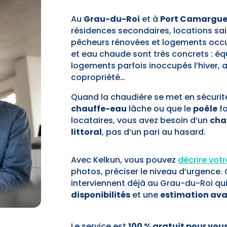
Au
Grau-du-Roi
et à
Port Camargu
résidences secondaires, locations sa
pêcheurs rénovées et logements occu
et eau chaude sont très concrets : équ
logements parfois inoccupés l’hiver, ai
copropriété…
Quand la chaudière se met en sécurit
chauffe-eau
lâche ou que le
poêle
fa
locataires, vous avez besoin d’un
chau
littoral
, pas d’un pari au hasard.
Avec Kelkun, vous pouvez
décrire vot
photos, préciser le niveau d’urgence.
interviennent déjà au Grau-du-Roi qu
disponibilités
et une
estimation av
Le service est
100 % gratuit pour vou