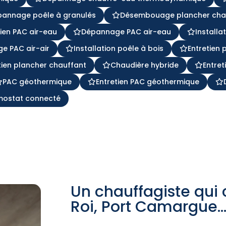
pannage poêle à granulés
Désembouage plancher cha
tien PAC air-eau
Dépannage PAC air-eau
Installa
e PAC air-air
Installation poêle à bois
Entretien 
tien plancher chauffant
Chaudière hybride
Entret
PAC géothermique
Entretien PAC géothermique
mostat connecté
Un chauffagiste qui
Roi, Port Camargue… 