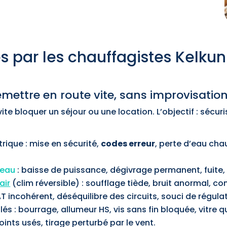
s par les chauffagistes Kelku
ettre en route vite, sans improvisatio
 vite bloquer un séjour ou une location. L’objectif : sécu
ctrique : mise en sécurité,
codes erreur
, perte d’eau cha
-eau
: baisse de puissance, dégivrage permanent, fuite,
air
(clim réversible) : soufflage tiède, bruit anormal, 
ΔT incohérent, déséquilibre des circuits, souci de régula
s : bourrage, allumeur HS, vis sans fin bloquée, vitre qui
oints usés, tirage perturbé par le vent.