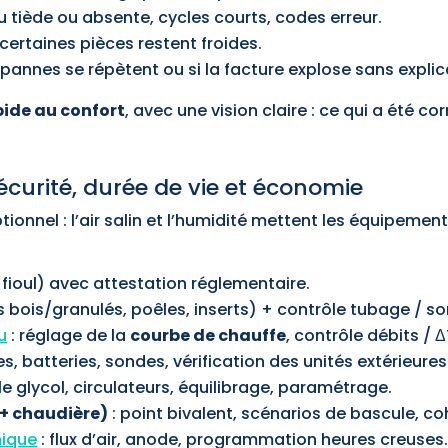
u tiède ou absente, cycles courts, codes erreur.
i certaines pièces restent froides.
 pannes se répètent ou si la facture explose sans explic
pide au confort
, avec une vision claire : ce qui a été corr
écurité, durée de vie et économie
tionnel : l’air salin et l’humidité mettent les équipement
 fioul) avec attestation réglementaire.
bois/granulés, poêles, inserts) + contrôle tubage / sort
u
: réglage de la
courbe de chauffe
, contrôle débits /
es, batteries, sondes, vérification des unités extérieure
le glycol, circulateurs, équilibrage, paramétrage.
+ chaudière)
: point bivalent, scénarios de bascule, c
mique
: flux d’air, anode, programmation heures creuses