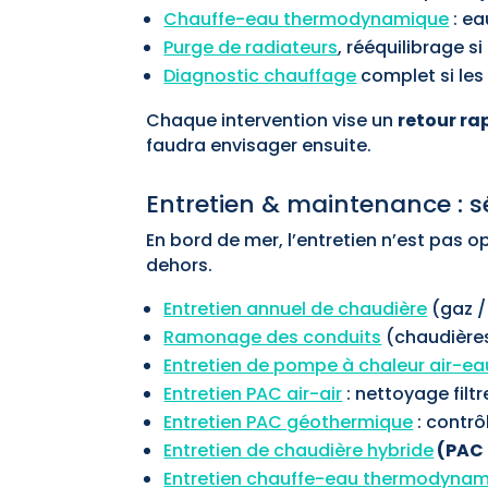
Chauffe-eau thermodynamique
: ea
Purge de radiateurs
, rééquilibrage s
Diagnostic chauffage
complet si les
Chaque intervention vise un
retour ra
faudra envisager ensuite.
Entretien & maintenance : s
En bord de mer, l’entretien n’est pas op
dehors.
Entretien annuel de chaudière
(gaz /
Ramonage des conduits
(chaudières 
Entretien de pompe à chaleur air-ea
Entretien PAC air-air
: nettoyage filtr
Entretien PAC géothermique
: contrô
Entretien de chaudière hybride
(PAC 
Entretien chauffe-eau thermodyna