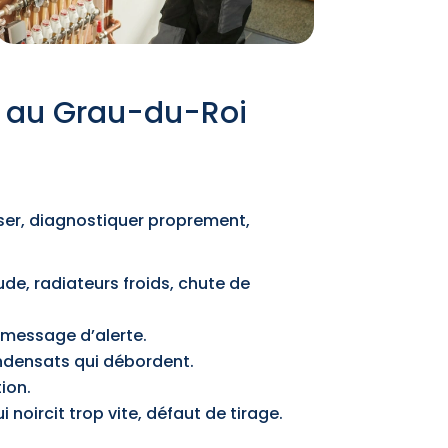
n au Grau-du-Roi
n
riser, diagnostiquer proprement,
ude, radiateurs froids, chute de
 message d’alerte.
condensats qui débordent.
tion.
 noircit trop vite, défaut de tirage.