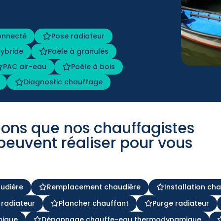
onnecté
Pose radiateur
ybride
Poêle à granulés
PAC air-eau
Poêle à bois
Diagnostic chauffage
tions que nos chauffagistes
peuvent réaliser pour vous
audière
Remplacement chaudière
Installation ch
 radiateur
Plancher chauffant
Purge radiateur
mique
Dépannage chauffe-eau thermodynamique