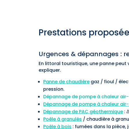
Prestations proposée
Urgences & dépannages : rem
En littoral touristique, une panne peut
expliquer.
Panne de chaudière
gaz / fioul / éle
pression.
Dépannage de pompe à chaleur air
Dépannage de pompe à chaleur air-
Dépannage de PAC géothermique
: 
Poêle à granulés
/ chaudière à granulé
Poêle à bois
: fumées dans la pièce, j