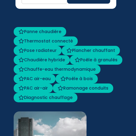
Panne chaudière
Thermostat connecté
Pose radiateur
Plancher chauffant
Chaudière hybride
Poêle à granulés
Chauffe-eau thermodynamique
PAC air-eau
Poêle à bois
PAC air-air
Ramonage conduits
Diagnostic chauffage