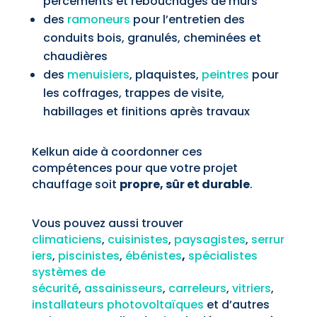
percements et rebouchages de murs
des
ramoneurs
pour l’entretien des
conduits bois, granulés, cheminées et
chaudières
des
menuisiers
, plaquistes,
peintres
pour
les coffrages, trappes de visite,
habillages et finitions après travaux
Kelkun aide à coordonner ces
compétences pour que votre projet
chauffage soit
propre, sûr et durable
.
Vous pouvez aussi trouver
climaticiens
,
cuisinistes
,
paysagistes
,
serrur
iers
,
piscinistes
,
ébénistes
,
spécialistes
systèmes de
sécurité
,
assainisseurs
,
carreleurs
,
vitriers
,
installateurs photovoltaïques
et d’autres