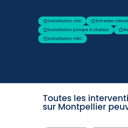
Installation clim
Entretien clima
Installation pompe à chaleur
R
Installation VMC
Toutes les interven
sur Montpellier peu