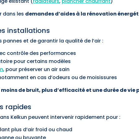
age existant (
radiateurs
,
plancher chauffant
)
r dans les
demandes d’aides à la rénovation énergé
s installations
 pannes et de garantir la qualité de l’air :
vec contrôle des performances
atoire pour certains modèles
on
, pour préserver un air sain
 notamment en cas d’odeurs ou de moisissures
i
moins de bruit, plus d’efficacité et une durée de vie
s rapides
sans Kelkun peuvent intervenir rapidement pour :
lant plus d’air froid ou chaud
panne ou bruyante