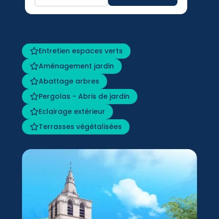
Entretien espaces verts
Aménagement jardin
Abattage arbres
Pergolas - Abris de jardin
Eclairage extérieur
Terrasses végétalisées