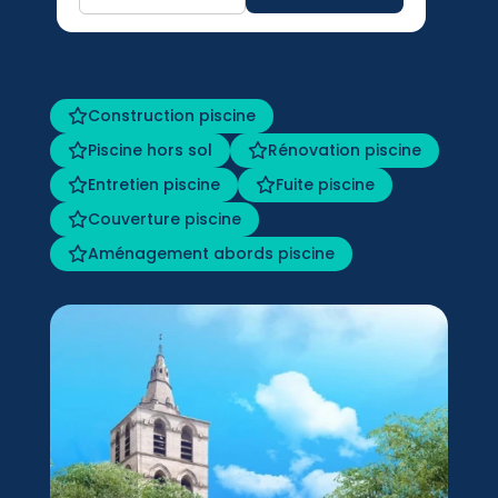
Construction piscine
Piscine hors sol
Rénovation piscine
Entretien piscine
Fuite piscine
Couverture piscine
Aménagement abords piscine