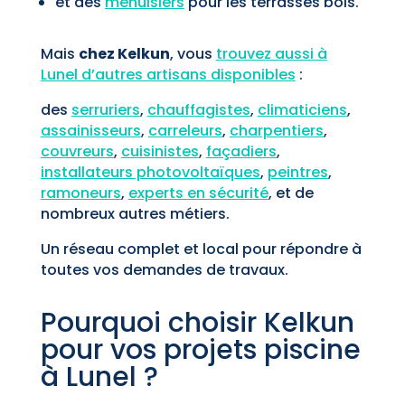
et des
menuisiers
pour les terrasses bois.
Mais
chez Kelkun
, vous
trouvez aussi à
Lunel d’autres artisans disponibles
:
des
serruriers
,
chauffagistes
,
climaticiens
,
assainisseurs
,
carreleurs
,
charpentiers
,
couvreurs
,
cuisinistes
,
façadiers
,
installateurs photovoltaïques
,
peintres
,
ramoneurs
,
experts en sécurité
, et de
nombreux autres métiers.
Un réseau complet et local pour répondre à
toutes vos demandes de travaux.
Pourquoi choisir Kelkun
pour vos projets piscine
à Lunel ?