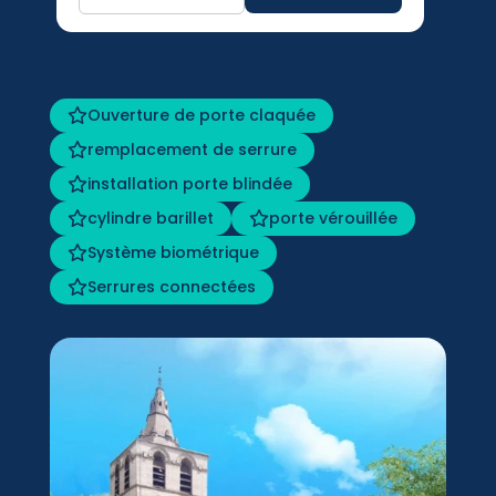
Ouverture de porte claquée
remplacement de serrure
installation porte blindée
cylindre barillet
porte vérouillée
Système biométrique
Serrures connectées