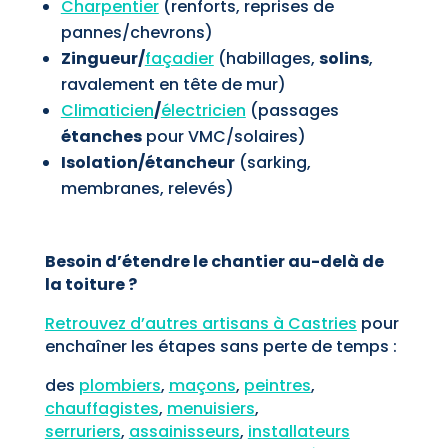
Charpentier
(renforts, reprises de
pannes/chevrons)
Zingueur/
façadier
(habillages,
solins
,
ravalement en tête de mur)
Climaticien
/
électricien
(passages
étanches
pour VMC/solaires)
Isolation/étancheur
(sarking,
membranes, relevés)
Besoin d’étendre le chantier au-delà de
la toiture ?
Retrouvez d’autres artisans à Castries
pour
enchaîner les étapes sans perte de temps :
des
plombiers
,
maçons
,
peintres
,
chauffagistes
,
menuisiers
,
serruriers
,
assainisseurs
,
installateurs