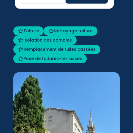
Toiture
Nettoyage toiture
Isolation des combles
Remplacement de tuiles cassées
Pose de toitures-terrasses