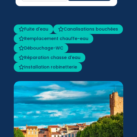
Fuite d'eau
Canalisations bouchées
Remplacement chauffe-eau
Débouchage-WC
Réparation chasse d'eau
Installation robinetterie