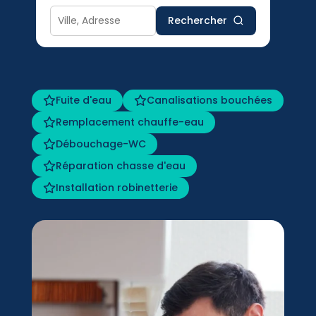
Rechercher
Fuite d'eau
Canalisations bouchées
Remplacement chauffe-eau
Débouchage-WC
Réparation chasse d'eau
Installation robinetterie