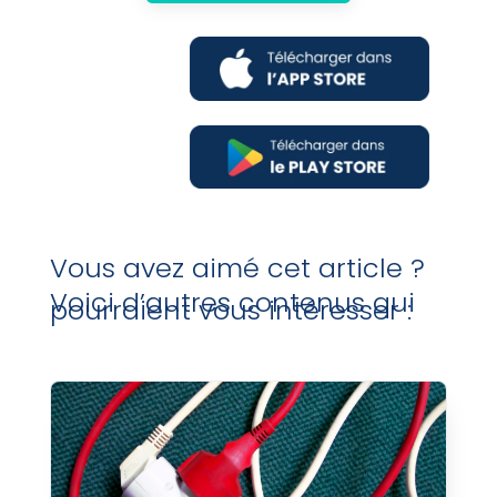
Vous avez aimé cet article ?
Voici d’autres contenus qui
pourraient vous intéresser :