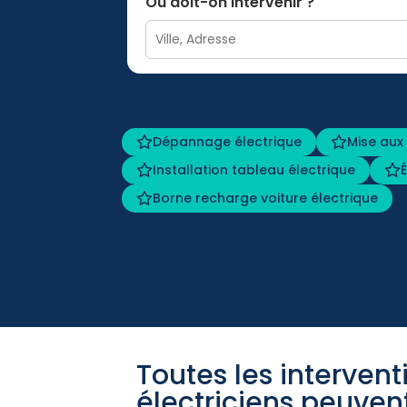
Où doit-on intervenir ?
Dépannage électrique
Mise aux
Installation tableau électrique
Borne recharge voiture électrique
Toutes les interven
électriciens peuvent