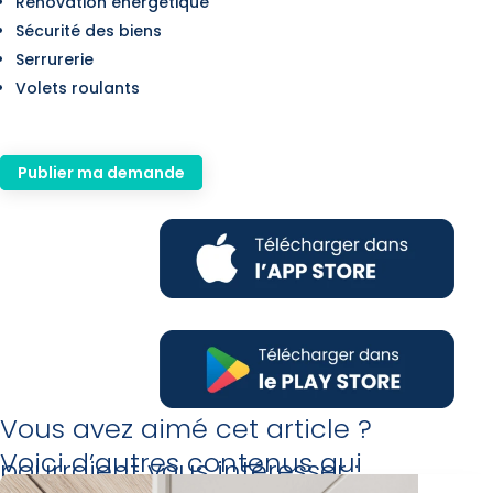
Rénovation énergétique
Sécurité des biens
Serrurerie
Volets roulants
Publier ma demande
Vous avez aimé cet article ?
Voici d’autres contenus qui
pourraient vous intéresser :