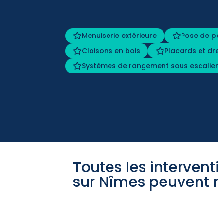
Menuiserie extérieure
Pose de p
Cloisons en bois
Placards et dr
Systèmes de rangement sous escalie
Toutes les interven
sur Nîmes peuvent r