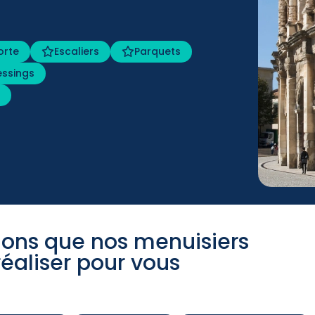
orte
Escaliers
Parquets
essings
r
tions que nos menuisiers
éaliser pour vous