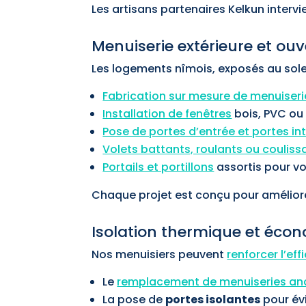
Les artisans partenaires Kelkun intervie
Menuiserie extérieure et ou
Les logements nîmois, exposés au solei
Fabrication sur mesure de menuiseri
Installation de fenêtres
bois, PVC ou
Pose de portes d’entrée et portes in
Volets battants, roulants ou couliss
Portails et portillons
assortis pour vo
Chaque projet est conçu pour améliorer
Isolation thermique et écon
Nos menuisiers peuvent
renforcer l’ef
Le
remplacement de menuiseries an
La pose de
portes isolantes
pour évi