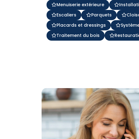
Menuiserie extérieure
Installa
Escaliers
Parquets
Clois
Placards et dressings
Système
Traitement du bois
Restaurati