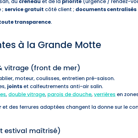
tisan, du
créneau
et de la
priorité
(urgence / rendez-vo
 ;
service gratuit
côté client ;
documents centralisés
toute transparence
.
ntes à la Grande Motte
& vitrage (front de mer)
lier, moteur, coulisses, entretien pré-saison.
es,
joints
et calfeutrements anti-air salin.
ées
,
double vitrage
,
parois de douche
,
verrières
en zones
r
et des ferrures adaptées changent la donne sur le conf
 estival maîtrisé)