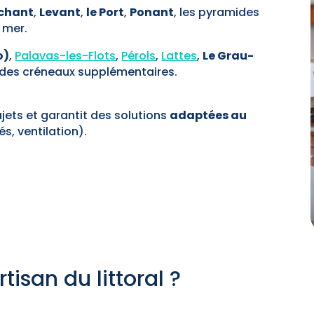
chant
,
Levant
,
le Port
,
Ponant
, les pyramides
 mer.
o)
,
Palavas-les-Flots
,
Pérols
,
Lattes
,
Le Grau-
 des créneaux supplémentaires.
ajets et garantit des solutions
adaptées au
s, ventilation).
tisan du littoral ?