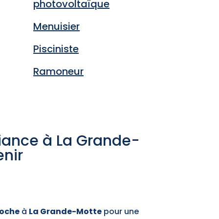
photovoltaïque
Menuisier
Pisciniste
Ramoneur
fiance à La Grande-
enir
roche
à
La Grande-Motte
pour une