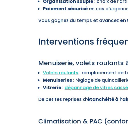
Organisation souple
: choix de l’ar
Paiement sécurisé
en cas d’urgence
Vous gagnez du temps et avancez
en 
Interventions fréque
Menuiserie, volets roulants 
Volets roulants
: remplacement de tab
Menuiseries
: réglage de quincailleri
Vitrerie
:
dépannage de vitres cass
De petites reprises d’
étanchéité à l’ai
Climatisation & PAC (confort