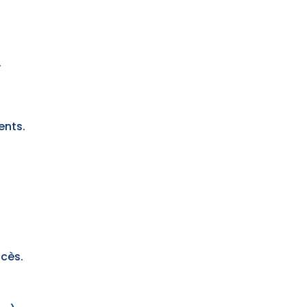
.
ents.
ccès.