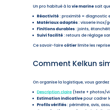
Un pro habitué à la
vie marine
sait qu
Réactivité
: proximité = diagnostic e
Matériaux adaptés
: visserie inox/
Finitions durables
: joints, étanché
Suivi facilité
: retours de réglage sa
Ce savoir-faire
côtier
limite les repri
Comment Kelkun simp
On organise la logistique, vous gardez 
Description claire
(texte + photos/vi
Estimation indicative
pour cadrer 
Profils vérifiés
: périmètre, avis, ass