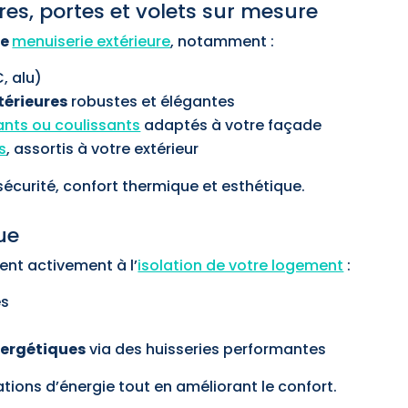
tres, portes et volets sur mesure
de
menuiserie extérieure
, notamment :
, alu)
térieures
robustes et élégantes
ants ou coulissants
adaptés à votre façade
s
, assortis à votre extérieur
écurité, confort thermique et esthétique.
ue
ent activement à l’
isolation de votre logement
:
es
nergétiques
via des huisseries performantes
ons d’énergie tout en améliorant le confort.