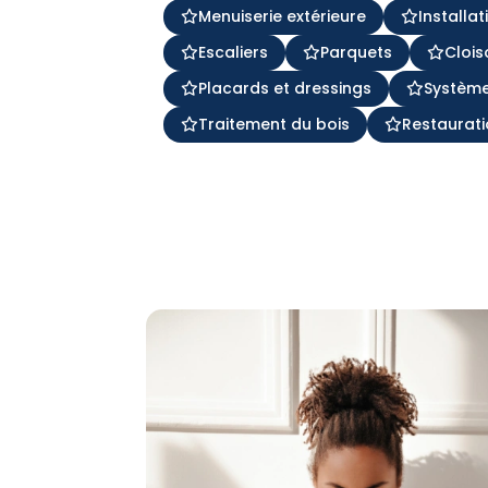
Menuiserie extérieure
Installa
Escaliers
Parquets
Clois
Placards et dressings
Système
Traitement du bois
Restaurati