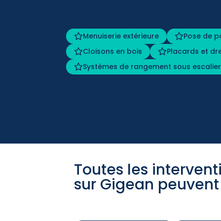
Menuiserie extérieure
Pose de p
Cloisons en bois
Placards et dr
Systèmes de rangement sous escalie
Toutes les interven
sur Gigean peuvent 