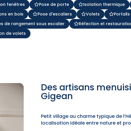
tion fenêtres
Pose de porte
Isolation thermique
ons en bois
Pose d'escaliers
Volets
Portails
s de rangement sous escalier
Réfection et restauratio
on de volets
Des artisans menuis
Gigean
Petit village au charme typique de l’H
localisation idéale entre nature et pr