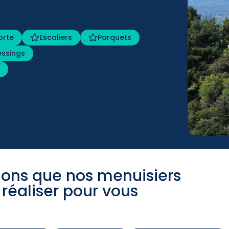
orte
Escaliers
Parquets
essings
r
tions que nos menuisiers
réaliser pour vous