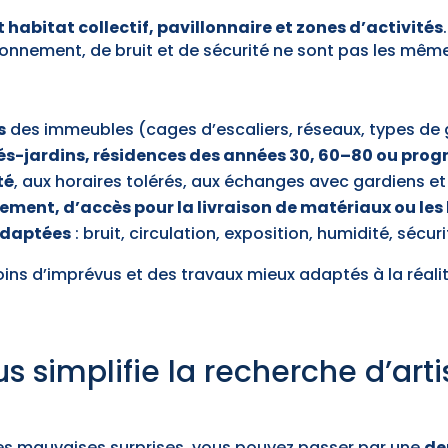
 habitat collectif, pavillonnaire et zones d’activités
.
tionnement, de bruit et de sécurité ne sont pas les même
s
des immeubles (cages d’escaliers, réseaux, types de 
tés-jardins, résidences des années 30, 60–80 ou pr
té
, aux horaires tolérés, aux échanges avec gardiens et
ement, d’accès pour la livraison de matériaux ou les
 adaptées
: bruit, circulation, exposition, humidité, séc
oins d’imprévus et des travaux mieux adaptés à la réali
simplifie la recherche d’art
t les mauvaises surprises, vous pouvez passer par une
de