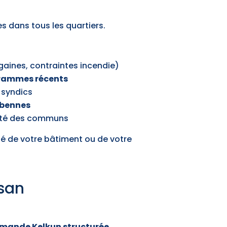
s dans tous les quartiers.
gaines, contraintes incendie)
ogrammes récents
 syndics
 bennes
urité des communs
té de votre bâtiment ou de votre
isan
mande Kelkun structurée
.