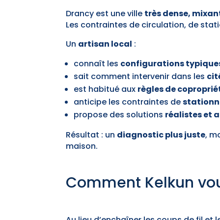
Drancy est une ville
très dense, mixant
Les contraintes de circulation, de sta
Un
artisan local
:
connaît les
configurations typique
sait comment intervenir dans les
ci
est habitué aux
règles de coproprié
anticipe les contraintes de
stationn
propose des solutions
réalistes et
Résultat : un
diagnostic plus juste
, m
maison.
Comment Kelkun vous 
Au lieu d’enchaîner les coups de fil e