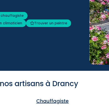
 chauffagiste
n climaticien
Trouver un peintre
 nos artisans à Drancy
Chauffagiste