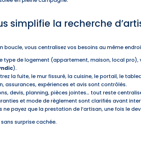
solée en pleine campagne.
simplifie la recherche d’art
en boucle, vous centralisez vos besoins au même endroit
re type de logement (appartement, maison, local pro), v
syndic
).
ez la fuite, le mur fissuré, la cuisine, le portail, le table
on, assurances, expériences et avis sont contrôlés.
ons, devis, planning, pièces jointes… tout reste centralis
aranties et mode de règlement sont clarifiés avant inte
s ne payez que la prestation de l’artisan, une fois le de
, sans surprise cachée.