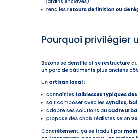
jardins enclavés)
rend les
retours de finition ou de r
Pourquoi privilégier 
Bezons se densifie et se restructure a
un parc de bâtiments plus anciens côté
Un
artisan local
:
connaît les
faiblesses typiques de
sait composer avec les
syndics, bai
adapte ses solutions au
cadre urba
propose des choix réalistes selon
vo
Concrètement, ça se traduit par
moin