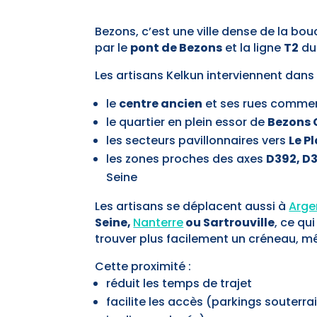
Bezons, c’est une ville dense de la bou
par le
pont de Bezons
et la ligne
T2
du
Les artisans Kelkun interviennent dan
le
centre ancien
et ses rues commerç
le quartier en plein essor de
Bezons 
les secteurs pavillonnaires vers
Le P
les zones proches des axes
D392, D3
Seine
Les artisans se déplacent aussi à
Arge
Seine,
Nanterre
ou Sartrouville
, ce qu
trouver plus facilement un créneau, m
Cette proximité :
réduit les temps de trajet
facilite les accès (parkings souterra