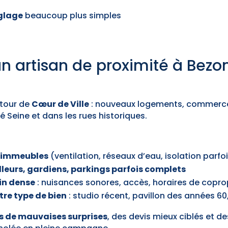
églage
beaucoup plus simples
un artisan de proximité à Bezo
utour de
Cœur de Ville
: nouveaux logements, commerce
 Seine et dans les rues historiques.
s immeubles
(ventilation, réseaux d’eau, isolation parfois
lleurs, gardiens, parkings parfois complets
in dense
: nuisances sonores, accès, horaires de copro
tre type de bien
: studio récent, pavillon des années 6
s de mauvaises surprises
, des devis mieux ciblés et d