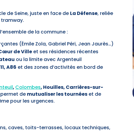
cle de Seine, juste en face de
La Défense
, reliée
 tramway.
s l’ensemble de la commune :
antes (Émile Zola, Gabriel Péri, Jean Jaurès…)
Cœur de Ville
et ses résidences récentes
lateau
ou la limite avec Argenteuil
11, A86
et des zones d’activités en bord de
nteuil
,
Colombes
, Houilles, Carrières-sur-
i permet de
mutualiser les tournées
et de
ême pour les urgences.
ins, caves, toits-terrasses, locaux techniques,