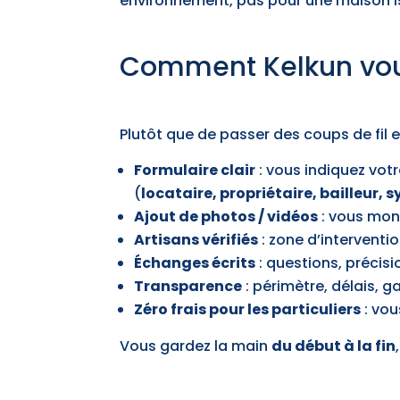
environnement, pas pour une maison i
Comment Kelkun vous 
Plutôt que de passer des coups de fil 
Formulaire clair
: vous indiquez vot
(
locataire, propriétaire, bailleur, 
Ajout de photos / vidéos
: vous montr
Artisans vérifiés
: zone d’interventi
Échanges écrits
: questions, précisi
Transparence
: périmètre, délais, g
Zéro frais pour les particuliers
: vou
Vous gardez la main
du début à la fin