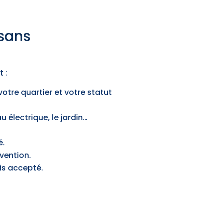
isans
 :
otre quartier et votre statut
au électrique, le jardin…
é.
rvention.
vis accepté.