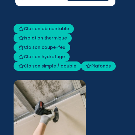
Cloison démontable
Isolation thermique
Cloison coupe-feu
Cloison hydrofuge
Cloison simple / double
Plafonds