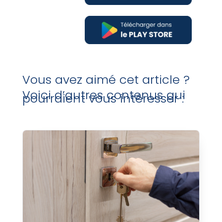
Vous avez aimé cet article ?
Voici d’autres contenus qui
pourraient vous intéresser :