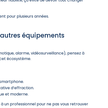
ur fiabilité, ça évite de devoir tout changer
ent pour plusieurs années.
 autres équipements
otique, alarme, vidéosurveillance), pensez à
s cet écosystème.
a smartphone.
ative d’effraction.
ique et moderne.
 à un professionnel pour ne pas vous retrouver