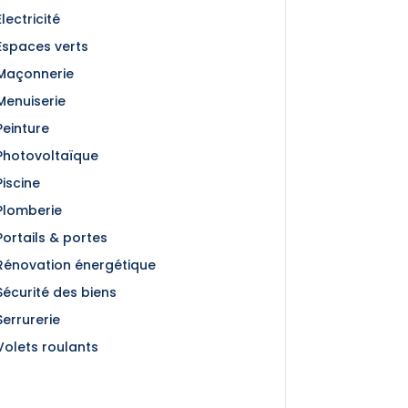
Électricité
Espaces verts
Maçonnerie
Menuiserie
Peinture
Photovoltaïque
Piscine
Plomberie
Portails & portes
Rénovation énergétique
Sécurité des biens
Serrurerie
Volets roulants