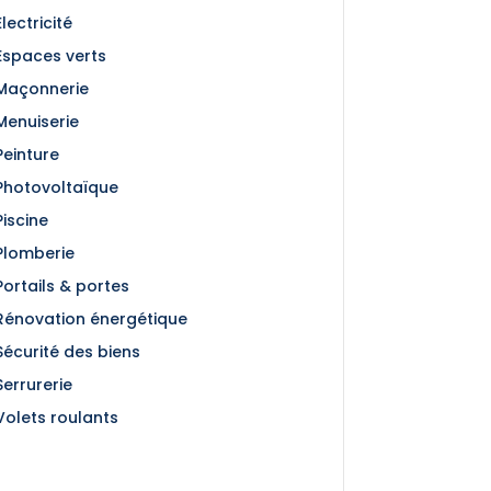
Électricité
Espaces verts
Maçonnerie
Menuiserie
Peinture
Photovoltaïque
Piscine
Plomberie
Portails & portes
Rénovation énergétique
Sécurité des biens
Serrurerie
Volets roulants