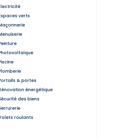
Électricité
Espaces verts
Maçonnerie
Menuiserie
Peinture
Photovoltaïque
Piscine
Plomberie
Portails & portes
Rénovation énergétique
Sécurité des biens
Serrurerie
Volets roulants