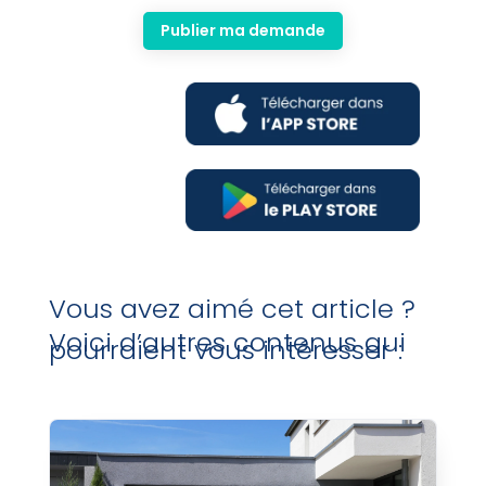
Publier ma demande
Vous avez aimé cet article ?
Voici d’autres contenus qui
pourraient vous intéresser :