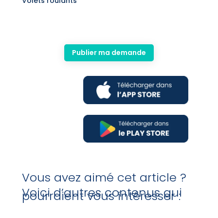
Volets roulants
Publier ma demande
Vous avez aimé cet article ?
Voici d’autres contenus qui
pourraient vous intéresser :