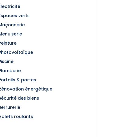
Électricité
Espaces verts
Maçonnerie
Menuiserie
Peinture
Photovoltaïque
Piscine
Plomberie
Portails & portes
Rénovation énergétique
Sécurité des biens
Serrurerie
Volets roulants