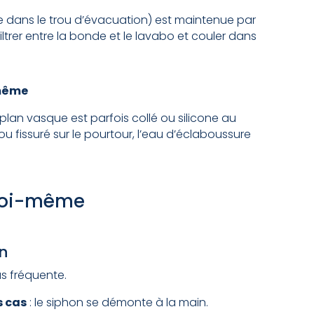
re dans le trou d’évacuation) est maintenue par
infiltrer entre la bonde et le lavabo et couler dans
-même
lan vasque est parfois collé ou silicone au
 ou fissuré sur le pourtour, l’eau d’éclaboussure
 soi-même
on
us fréquente.
s cas
: le siphon se démonte à la main.