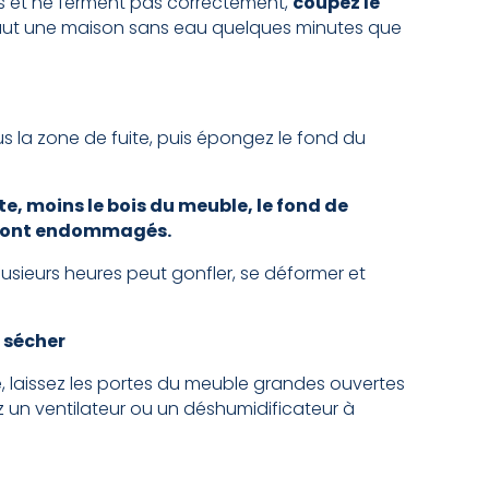
s et ne ferment pas correctement,
coupez le
aut une maison sans eau quelques minutes que
s la zone de fuite, puis épongez le fond du
te, moins le bois du meuble, le fond de
seront endommagés.
sieurs heures peut gonfler, se déformer et
e sécher
e, laissez les portes du meuble grandes ouvertes
ez un ventilateur ou un déshumidificateur à