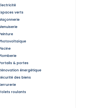
Électricité
Espaces verts
Maçonnerie
Menuiserie
Peinture
Photovoltaïque
Piscine
Plomberie
Portails & portes
Rénovation énergétique
Sécurité des biens
Serrurerie
Volets roulants