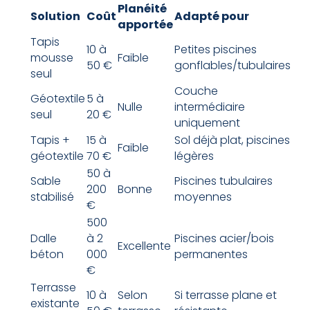
Planéité
Solution
Coût
Adapté pour
apportée
Tapis
10 à
Petites piscines
mousse
Faible
50 €
gonflables/tubulaires
seul
Couche
Géotextile
5 à
Nulle
intermédiaire
seul
20 €
uniquement
Tapis +
15 à
Sol déjà plat, piscines
Faible
géotextile
70 €
légères
50 à
Sable
Piscines tubulaires
200
Bonne
stabilisé
moyennes
€
500
Dalle
à 2
Piscines acier/bois
Excellente
béton
000
permanentes
€
Terrasse
10 à
Selon
Si terrasse plane et
existante