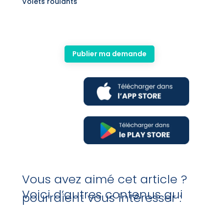
Volets roulants
Publier ma demande
Vous avez aimé cet article ?
Voici d’autres contenus qui
pourraient vous intéresser :