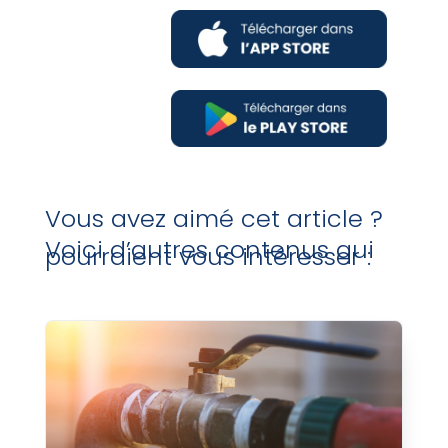
Vous avez aimé cet article ?
Voici d’autres contenus qui
pourraient vous intéresser :