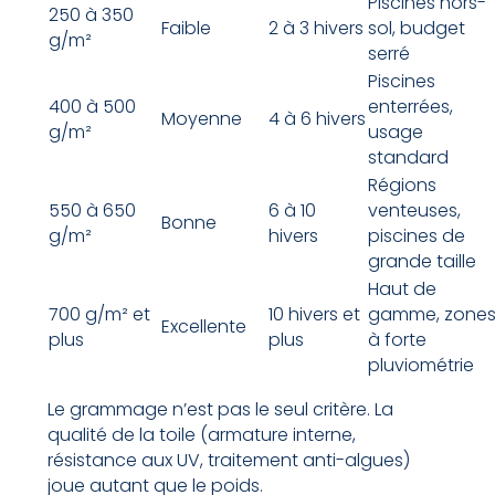
Piscines hors-
250 à 350
Faible
2 à 3 hivers
sol, budget
g/m²
serré
Piscines
400 à 500
enterrées,
Moyenne
4 à 6 hivers
g/m²
usage
standard
Régions
550 à 650
6 à 10
venteuses,
Bonne
g/m²
hivers
piscines de
grande taille
Haut de
700 g/m² et
10 hivers et
gamme, zone
Excellente
plus
plus
à forte
pluviométrie
Le grammage n’est pas le seul critère. La
qualité de la toile (armature interne,
résistance aux UV, traitement anti-algues)
joue autant que le poids.