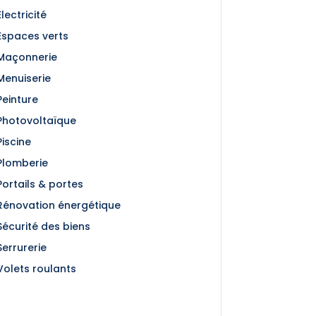
Électricité
Espaces verts
Maçonnerie
Menuiserie
Peinture
Photovoltaïque
Piscine
Plomberie
Portails & portes
Rénovation énergétique
Sécurité des biens
Serrurerie
Volets roulants