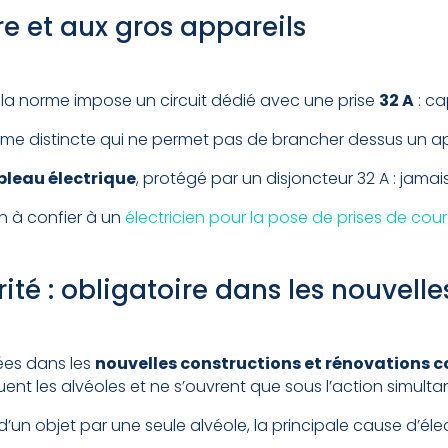
ère et aux gros appareils
 la norme impose un circuit dédié avec une prise
32 A
: ca
orme distincte qui ne permet pas de brancher dessus un a
ableau électrique
, protégé par un disjoncteur 32 A : jam
on à confier à un
électricien pour la pose de prises de cou
ité : obligatoire dans les nouvell
lées dans les
nouvelles constructions et rénovations 
uent les alvéoles et ne s’ouvrent que sous l’action simul
n objet par une seule alvéole, la principale cause d’élec