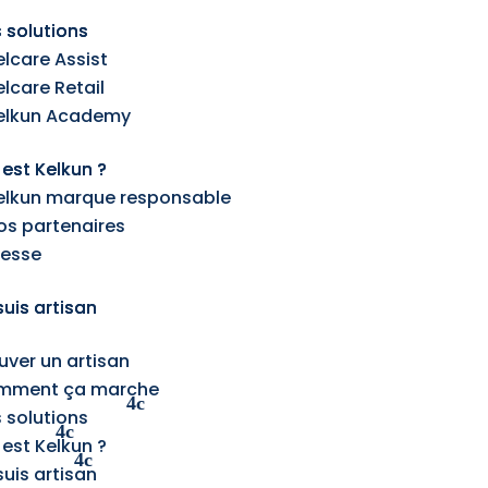
 solutions
 solutions
elcare Assist
elcare Assist
elcare Retail
elcare Retail
elkun Academy
elkun Academy
 est Kelkun ?
 est Kelkun ?
elkun marque responsable
elkun marque responsable
os partenaires
os partenaires
resse
resse
suis artisan
suis artisan
uver un artisan
uver un artisan
mment ça marche
mment ça marche
 solutions
 solutions
 est Kelkun ?
 est Kelkun ?
suis artisan
suis artisan