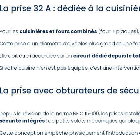
La prise 32 A : dédiée à la cuisini
Pour les
cuisinières et fours combinés
(four + plaques),
Cette prise a un diamètre d’alvéoles plus grand et une f
Elle doit être raccordée sur un
circuit dédié depuis le t
Si votre cuisine n’en est pas équipée, c’est une interventi
La prise avec obturateurs de sécur
Depuis la révision de la norme NF C 15-100, les prises instal
sécurité intégrés
: de petits volets mécaniques qui bloq
Cette conception empêche physiquement l’introduction d’u